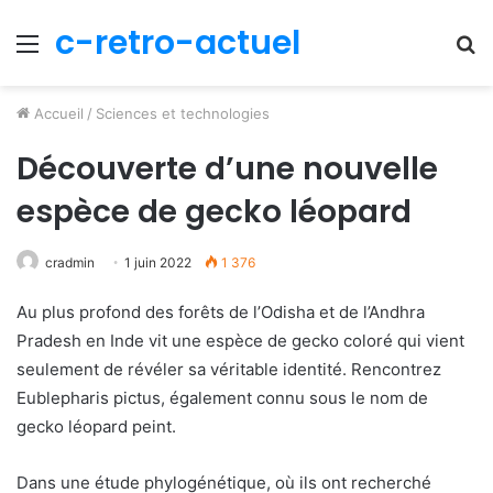
c-retro-actuel
Menu
R
Accueil
/
Sciences et technologies
Découverte d’une nouvelle
espèce de gecko léopard
cradmin
1 juin 2022
1 376
Au plus profond des forêts de l’Odisha et de l’Andhra
Pradesh en Inde vit une espèce de gecko coloré qui vient
seulement de révéler sa véritable identité. Rencontrez
Eublepharis pictus, également connu sous le nom de
gecko léopard peint.
Dans une étude phylogénétique, où ils ont recherché