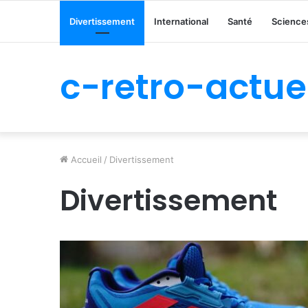
Divertissement
International
Santé
Sciences
c-retro-actue
Accueil
/
Divertissement
Divertissement